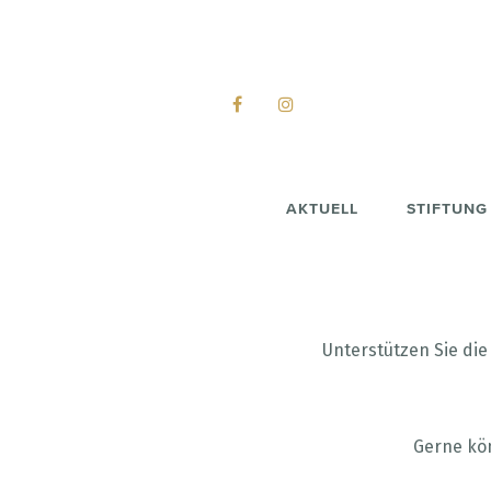
AKTUELL
STIFTUNG
Main
Skip
navigation
to
main
content
Unterstützen Sie die
Gerne kö