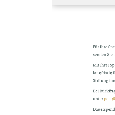
Für Ihre Sp
senden Sie 
Mit Ihrer Sp
langfristig
Stiftung fi
Bei Rückfra
unter
post@
Dauerspende