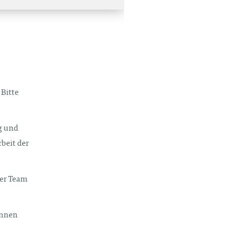
Bitte
ig und
beit der
ser Team
önnen