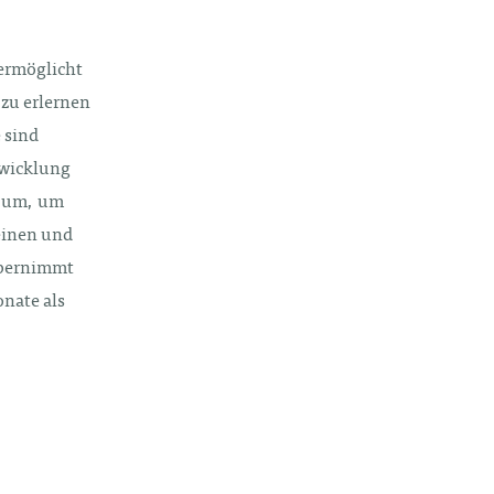
ermöglicht
zu erlernen
 sind
twicklung
n um, um
einen und
übernimmt
onate als