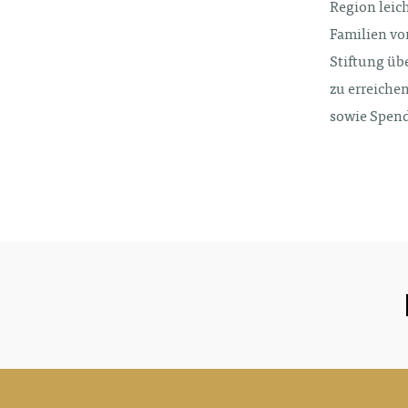
Region leic
Familien vo
Stiftung übe
zu erreiche
sowie Spend