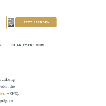
JETZT SPENDEN
G
CHARITY-EREIGNIS
rkrankung
rdert die
tes
(AKHD).
eprägten