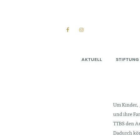
AKTUELL
STIFTUNG
Main
Skip
navigation
to
main
content
Um Kinder, 
und ihre Fa
TTBS den A
Dadurch kön