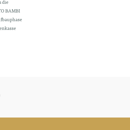
 die
E TO BAMBI
Aufbauphase
kenkasse