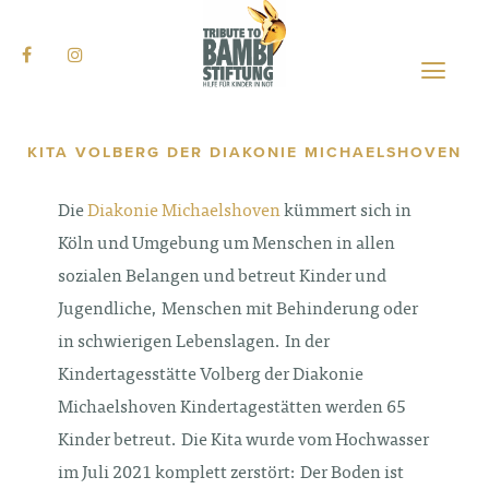
Toggle
naviga
Skip
to
JETZT SPENDEN
KITA VOLBERG DER DIAKONIE MICHAELSHOVEN
main
content
Die
Diakonie Michaelshoven
kümmert sich in
Köln und Umgebung um Menschen in allen
sozialen Belangen und betreut Kinder und
Jugendliche, Menschen mit Behinderung oder
in schwierigen Lebenslagen. In der
Kindertagesstätte Volberg der Diakonie
Michaelshoven Kindertagestätten werden 65
Kinder betreut. Die Kita wurde vom Hochwasser
im Juli 2021 komplett zerstört: Der Boden ist